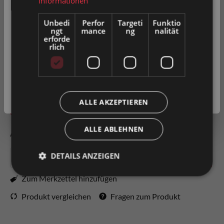
Informationen
werden.
Unbedi
Perfor
Targeti
Funktio
Farbe Lauffläche
ngt
mance
ng
nalität
Bitte wählen Sie Ihre bevorzugte Einstellung:
erforde
grau
rlich
Privatkunde
( inkl. MwSt. )
Geschäftskunde
( exkl. MwSt. )
ALLE AKZEPTIEREN
In den Warenkorb
ALLE ABLEHNEN
Artikel-Nr.
0055417
DETAILS ANZEIGEN
Zum Merkzettel hinzufügen
Produkt vergleichen
Fragen zum Produkt