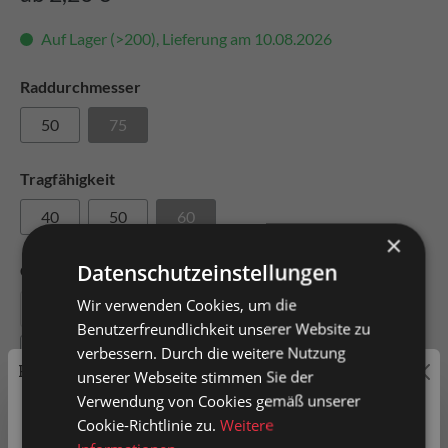
Auf Lager (>200), Lieferung am 10.08.2026
Raddurchmesser
50
75
Tragfähigkeit
40
50
60
×
Datenschutzeinstellungen
Gehäusetyp
Wir verwenden Cookies, um die
Lenkgehäuse
Lenkgehäuse mit Feststeller
Benutzerfreundlichkeit unserer Website zu
verbessern. Durch die weitere Nutzung
Bockgehäuse
Preisauszeichnung
unserer Webseite stimmen Sie der
Verwendung von Cookies gemäß unserer
Befestigungstyp
Privatkunden können Preise mit MwSt. (brutto) und
Cookie-Richtlinie zu.
Weitere
Befestigungsplatte
Geschäftskunden Preise ohne MwSt. (netto) angezeigt