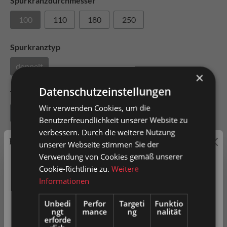
Spurkranzdurchmesser
100
110
180
250
Spurkranztyp
doppelt
×
Datenschutzeinstellungen
Tragfähigkeit
Wir verwenden Cookies, um die
600
1200
1500
7000
Benutzerfreundlichkeit unserer Website zu
verbessern. Durch die weitere Nutzung
Radlagerung
Preisauszeichnung
unserer Webseite stimmen Sie der
Verwendung von Cookies gemäß unserer
Kugellager
Privatkunden können Preise mit MwSt. (brutto) und
Cookie-Richtlinie zu.
Weitere
Geschäftskunden Preise ohne MwSt. (netto) angezeigt
Informationen
werden.
Unbedi
Perfor
Targeti
Funktio
ngt
mance
ng
nalität
Bitte wählen Sie Ihre bevorzugte Einstellung:
erforde
In den Warenkorb