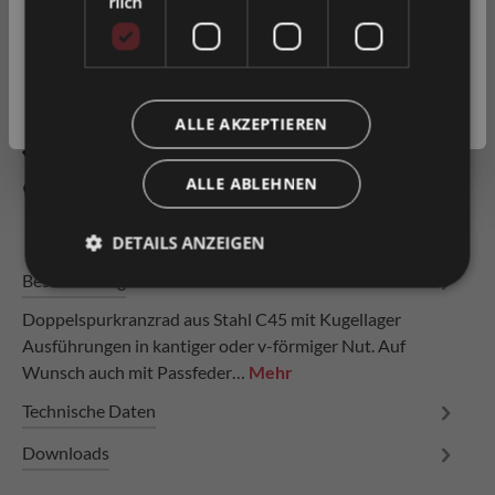
rlich
Privatkunde
( inkl. MwSt. )
Artikel-Nr.
0028300
Geschäftskunde
( exkl. MwSt. )
ALLE AKZEPTIEREN
Zum Merkzettel hinzufügen
ALLE ABLEHNEN
Produkt vergleichen
Fragen zum Produkt
DETAILS ANZEIGEN
Beschreibung
Doppelspurkranzrad aus Stahl C45 mit Kugellager
Ausführungen in kantiger oder v-förmiger Nut. Auf
Wunsch auch mit Passfeder…
Mehr
Technische Daten
Downloads