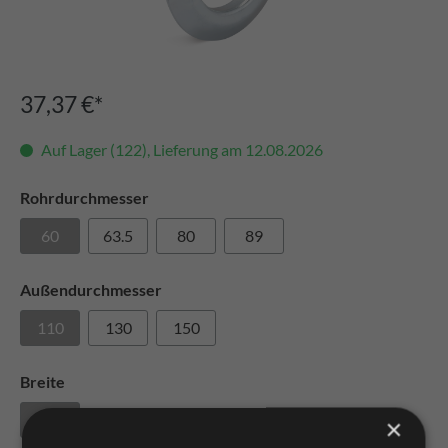
37,37 €*
Auf Lager (122), Lieferung am 12.08.2026
Rohrdurchmesser
60
63.5
80
89
Außendurchmesser
110
130
150
Breite
14
×