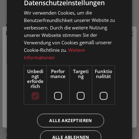
Datenschutzeinstellungen
Wir verwenden Cookies, um die
Benutzerfreundlichkeit unserer Website zu
verbessern. Durch die weitere Nutzung
In den Warenkorb
Preisauszeichnung
unserer Webseite stimmen Sie der
Verwendung von Cookies gemäß unserer
Artikel-Nr.
0032437
Privatkunden können Preise mit MwSt. (brutto) und
Cookie-Richtlinie zu.
Weitere
Geschäftskunden Preise ohne MwSt. (netto) angezeigt
Informationen
werden.
Unbedi
Perfor
Targeti
Funktio
Zum Merkzettel hinzufügen
ngt
mance
ng
nalität
Bitte wählen Sie Ihre bevorzugte Einstellung:
erforde
Produkt vergleichen
Fragen zum Produkt
rlich
Privatkunde
( inkl. MwSt. )
Beschreibung
Geschäftskunde
( exkl. MwSt. )
ALLE AKZEPTIEREN
Bordrandscheibe in verzinkter Ausführung zum
Aufschrauben. Tragrollen könne hiermit nachgerüstet
werden. Mit dieser Bordrand…
Mehr
ALLE ABLEHNEN