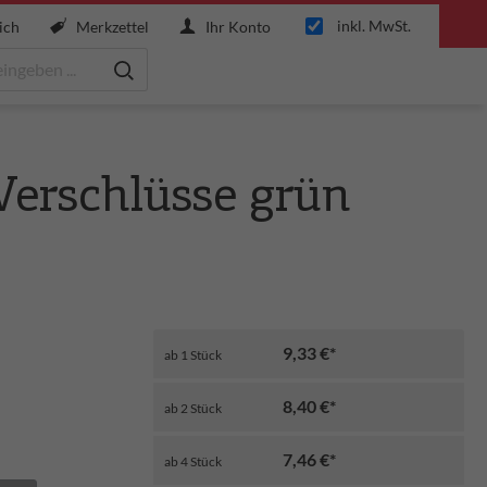
inkl. MwSt.
ich
Merkzettel
Ihr Konto
Verschlüsse grün
9,33 €*
ab
1
Stück
8,40 €*
ab
2
Stück
7,46 €*
ab
4
Stück