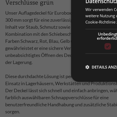
Datenschutz
Verschlüsse grün
Wir verwenden Co
Prei
Unser Auflagedeckel für Euroboxen mit den Abmessung
weitere Nutzung 
300 mm sorgt für eine zuverlässige Abdeckung und schü
Cookie-Richtlinie
Priv
Inhalt vor Staub, Schmutz sowie anderen äußeren Einflü
Prei
Kombination mit den Schiebeschnappverschlüssen, die 
Unbeding
erforderlic
Bitt
Farben Schwarz, Rot, Blau, Gelb und Grün erhältlich sin
gewährleistet er eine sichere Verriegelung und verhinde
unbeabsichtigtes Öffnen des Deckels während des Tran
der Lagerung.
DETAILS ANZ
Diese durchdachte Lösung ist perfekt für den professio
Einsatz in Lagerhäusern, Werkstätten und Produktions
Der Deckel lässt sich schnell und einfach anbringen, wä
farblich auswählbaren Schnappverschlüsse für eine
benutzerfreundliche Handhabung und zusätzliche Stabi
sorgen.