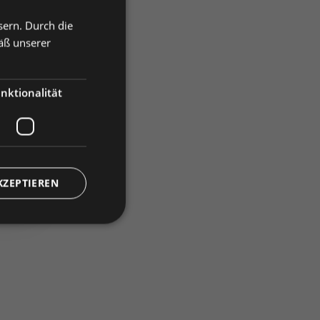
sern. Durch die
äß unserer
nktionalität
)
KZEPTIEREN