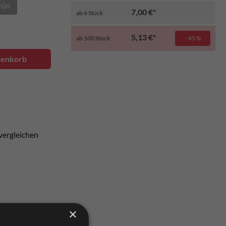
rün
7,00 €*
ab
6
Stück
5,13 €*
ab
100
Stück
- 45 %
renkorb
vergleichen
×