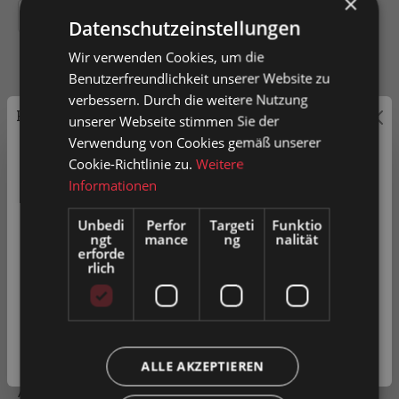
×
50
75
100
125
Datenschutzeinstellungen
Wir verwenden Cookies, um die
Benutzerfreundlichkeit unserer Website zu
verbessern. Durch die weitere Nutzung
Preisauszeichnung
unserer Webseite stimmen Sie der
In den Warenkorb
Verwendung von Cookies gemäß unserer
Privatkunden können Preise mit MwSt. (brutto) und
Cookie-Richtlinie zu.
Weitere
Artikel-Nr.
0052578
Geschäftskunden Preise ohne MwSt. (netto) angezeigt
Informationen
werden.
Unbedi
Perfor
Targeti
Funktio
ngt
mance
ng
nalität
Bitte wählen Sie Ihre bevorzugte Einstellung:
erforde
Zum Merkzettel hinzufügen
rlich
Produkt vergleichen
Fragen zum Produkt
Privatkunde
( inkl. MwSt. )
Geschäftskunde
( exkl. MwSt. )
Beschreibung
ALLE AKZEPTIEREN
Allweg-Röllchenbahn Bahnlänge 1500mm mit