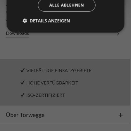
Allwegrolle AWR48 Rahmen: U-Profil 20/70/20 mm
ALLE ABLEHNEN
verschraubt mit Quertraversen Stüt…
Mehr
DETAILS ANZEIGEN
Technische Daten
Downloads
VIELFÄLTIGE EINSATZGEBIETE
HOHE VERFÜGBARKEIT
ISO-ZERTIFIZIERT
Über Torwegge