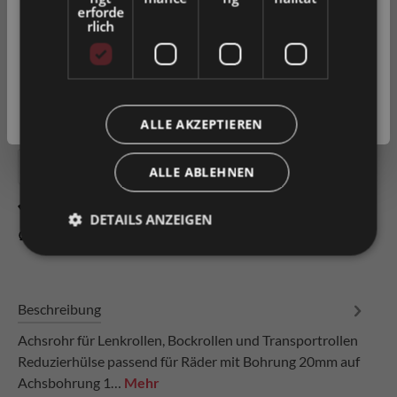
Bitte wählen Sie Ihre bevorzugte Einstellung:
erforde
rlich
Privatkunde
( inkl. MwSt. )
In den Warenkorb
Geschäftskunde
( exkl. MwSt. )
Artikel-Nr.
0014920
ALLE AKZEPTIEREN
ALLE ABLEHNEN
Zum Merkzettel hinzufügen
DETAILS ANZEIGEN
Produkt vergleichen
Fragen zum Produkt
Beschreibung
Achsrohr für Lenkrollen, Bockrollen und Transportrollen
Reduzierhülse passend für Räder mit Bohrung 20mm auf
Achsbohrung 1…
Mehr