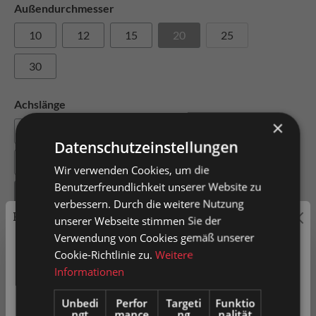
Außendurchmesser
10
12
15
20
25
30
Achslänge
×
41
41.5
43
45
51
Datenschutzeinstellungen
53
54
59
61
63
Wir verwenden Cookies, um die
Benutzerfreundlichkeit unserer Website zu
76
81
93
95
120
verbessern. Durch die weitere Nutzung
Preisauszeichnung
unserer Webseite stimmen Sie der
130
135
Verwendung von Cookies gemäß unserer
Privatkunden können Preise mit MwSt. (brutto) und
Cookie-Richtlinie zu.
Weitere
Achsmaterial
Geschäftskunden Preise ohne MwSt. (netto) angezeigt
Informationen
werden.
Edelstahl
Stahl
Unbedi
Perfor
Targeti
Funktio
ngt
mance
ng
nalität