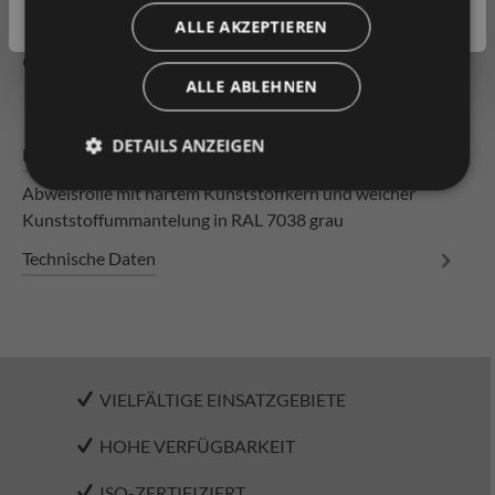
Geschäftskunde
( exkl. MwSt. )
Zum Merkzettel hinzufügen
ALLE AKZEPTIEREN
Produkt vergleichen
Fragen zum Produkt
ALLE ABLEHNEN
DETAILS ANZEIGEN
Beschreibung
Abweisrolle mit hartem Kunststoffkern und weicher
Kunststoffummantelung in RAL 7038 grau
Technische Daten
VIELFÄLTIGE EINSATZGEBIETE
HOHE VERFÜGBARKEIT
ISO-ZERTIFIZIERT