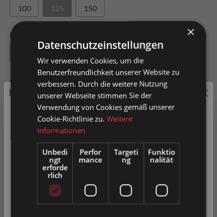
100
125
150
×
Radbreite
Datenschutzeinstellungen
15
20
Wir verwenden Cookies, um die
Benutzerfreundlichkeit unserer Website zu
Achslochdurchmesser
verbessern. Durch die weitere Nutzung
Preisauszeichnung
unserer Webseite stimmen Sie der
10.6
22.4
33
Verwendung von Cookies gemäß unserer
Privatkunden können Preise mit MwSt. (brutto) und
Cookie-Richtlinie zu.
Weitere
Geschäftskunden Preise ohne MwSt. (netto) angezeigt
Informationen
werden.
Unbedi
Perfor
Targeti
Funktio
In den Warenkorb
ngt
mance
ng
nalität
Bitte wählen Sie Ihre bevorzugte Einstellung:
erforde
rlich
Artikel-Nr.
0014824
Privatkunde
( inkl. MwSt. )