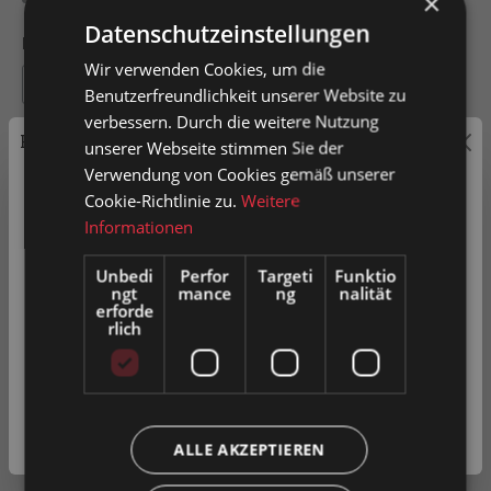
×
Datenschutzeinstellungen
Länge Leitungswagen
Wir verwenden Cookies, um die
80
100
120
140
Benutzerfreundlichkeit unserer Website zu
verbessern. Durch die weitere Nutzung
Preisauszeichnung
unserer Webseite stimmen Sie der
Verwendung von Cookies gemäß unserer
Privatkunden können Preise mit MwSt. (brutto) und
Cookie-Richtlinie zu.
Weitere
In het winkelmandje
Geschäftskunden Preise ohne MwSt. (netto) angezeigt
Informationen
werden.
Unbedi
Perfor
Targeti
Funktio
Productnummer:
0080666
ngt
mance
ng
nalität
Bitte wählen Sie Ihre bevorzugte Einstellung:
erforde
rlich
Bruttopreise
inkl. MwSt.
Toevoegen aan verlanglijst
Toevoegen ter vergelijking
Fragen zum Produkt
Nettopreise
exkl. MwSt.
ALLE AKZEPTIEREN