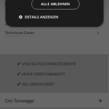
Beschrijving
ALLE ABLEHNEN
Transporthänger zum Anschweißen mit 4 Stahlrädern
DETAILS ANZEIGEN
Kugellager Stahl blank Ausführung trapezförmig ohne
Aufhängebohrung
Technische Daten
VIELFÄLTIGE EINSATZGEBIETE
HOHE VERFÜGBARKEIT
ISO-ZERTIFIZIERT
Om Torwegge