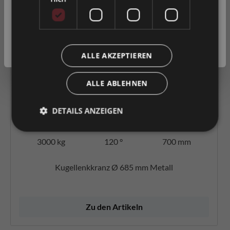
Bruttopreise
inkl. MwSt.
Nettopreise
exkl. MwSt.
ALLE AKZEPTIEREN
ALLE ABLEHNEN
Te vergelijken producten
Verlanglijst
DETAILS ANZEIGEN
3000 kg
120 °
700 mm
Kugellenkkranz Ø 685 mm Metall
Zu den Artikeln