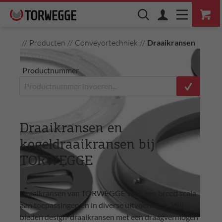
//
Producten
//
Conveyortechniek
//
Draaikransen
Productnummer
Draaikransen en
kogeldraaikransen bij
TORWEGGE
Draaikransen van TORWEGGE voor een breed scala
aan toepassingen en in diverse uitvoeringen. Wij
bieden design-draaikransen met een draagvermogen