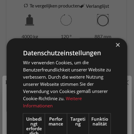
Te vergelijken producten
Verlanglijst
4000 kg
120 °
887 mm
×
Datenschutzeinstellungen
Kugellenkkranz Ø 950 mm Metall Axiallast 4000 kg
Wir verwenden Cookies, um die
Benutzerfreundlichkeit unserer Website zu
Zu den Artikeln
verbessern. Durch die weitere Nutzung
Preisauszeichnung
unserer Webseite stimmen Sie der
Verwendung von Cookies gemäß unserer
Privatkunden können Preise mit MwSt. (brutto) und
Cookie-Richtlinie zu.
Weitere
Geschäftskunden Preise ohne MwSt. (netto) angezeigt
Informationen
werden.
Unbedi
Perfor
Targeti
Funktio
ngt
mance
ng
nalität
Bitte wählen Sie Ihre bevorzugte Einstellung:
erforde
rlich