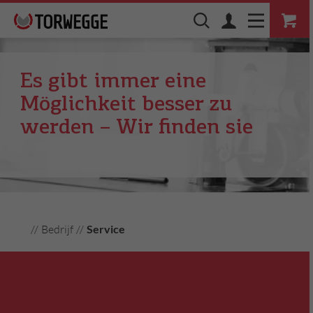
Es gibt immer eine
Möglichkeit besser zu
werden – Wir finden sie
//
Bedrijf
//
Service