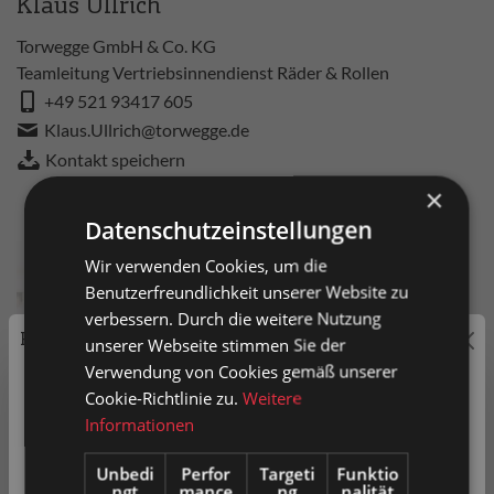
Klaus Ullrich
Torwegge GmbH & Co. KG
Teamleitung Vertriebsinnendienst Räder & Rollen
+49 521 93417 605
Klaus.Ullrich@torwegge.de
Kontakt speichern
×
Datenschutzeinstellungen
Wir verwenden Cookies, um die
Benutzerfreundlichkeit unserer Website zu
verbessern. Durch die weitere Nutzung
Preisauszeichnung
unserer Webseite stimmen Sie der
Verwendung von Cookies gemäß unserer
Privatkunden können Preise mit MwSt. (brutto) und
Cookie-Richtlinie zu.
Weitere
Geschäftskunden Preise ohne MwSt. (netto) angezeigt
Informationen
werden.
Oliver Völkner
Unbedi
Perfor
Targeti
Funktio
ngt
mance
ng
nalität