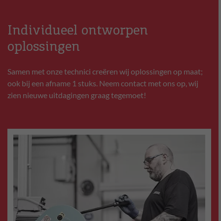
Individueel ontworpen
oplossingen
Samen met onze technici creëren wij oplossingen op maat;
ook bij een afname 1 stuks. Neem contact met ons op, wij
zien nieuwe uitdagingen graag tegemoet!