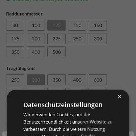
Raddurchmesser
80
100
125
150
160
175
200
225
250
300
350
400
500
Tragfähigkeit
250
330
350
400
600
700
720
800
830
930
×
Datenschutzeinstellungen
1000
1200
1500
2200
2300
Wir verwenden Cookies, um die
3000
3300
3500
3800
4500
Benutzerfreundlichkeit unserer Website zu
verbessern. Durch die weitere Nutzung