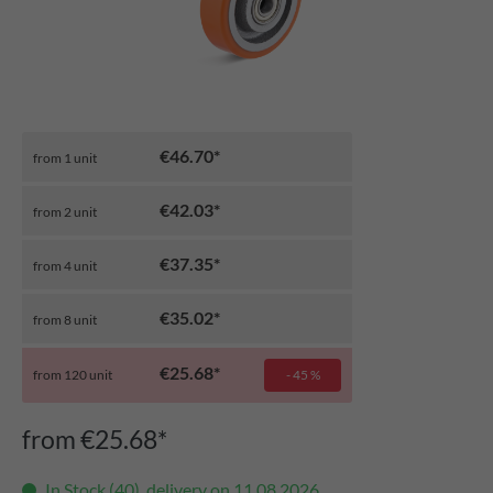
€46.70*
from
1
unit
€42.03*
from
2
unit
€37.35*
from
4
unit
€35.02*
from
8
unit
€25.68*
from
120
unit
- 45 %
from €25.68*
In Stock (40), delivery on 11.08.2026