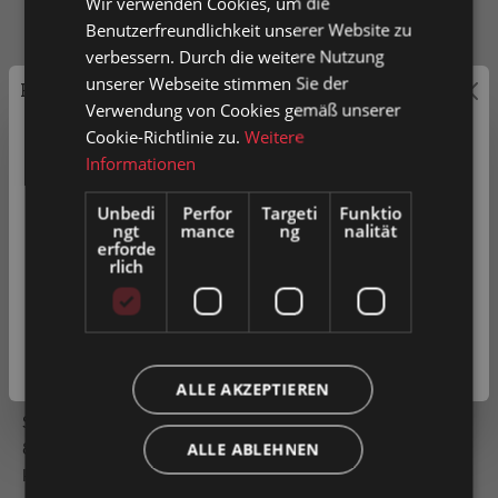
Wir verwenden Cookies, um die
Benutzerfreundlichkeit unserer Website zu
verbessern. Durch die weitere Nutzung
unserer Webseite stimmen Sie der
Add to shopping cart
Price labeling
Verwendung von Cookies gemäß unserer
Cookie-Richtlinie zu.
Weitere
Private customers are shown prices with VAT (gross) and
Article no.
0026570
Informationen
business customers prices without VAT (net).
Unbedi
Perfor
Targeti
Funktio
Please choose your preferred setting:
ngt
mance
ng
nalität
erforde
Add to wishlist
Compare product
rlich
Private customer
Questions about the product
( incl. VAT. )
Business customer
(excl. VAT. )
Description
ALLE AKZEPTIEREN
Schwerlast-Rollenbahn Tragrolle Ø 80mm Bahnbreite
800mm Schwerlast-Rollenbahn Bahnlänge Tragrollen ,
ALLE ABLEHNEN
kugelgelagert Rahme…
More