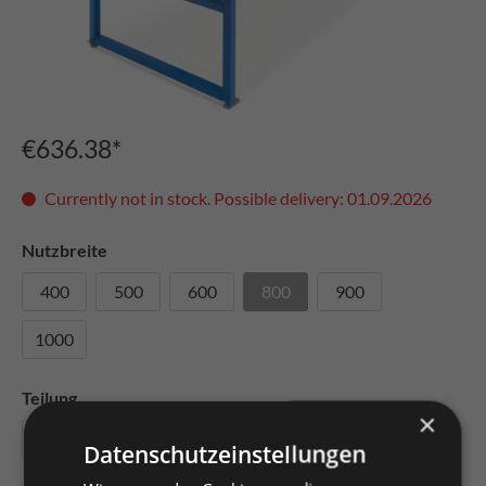
€636.38*
Currently not in stock. Possible delivery: 01.09.2026
Nutzbreite
400
500
600
800
900
1000
Teilung
×
100
125
150
175
200
Datenschutzeinstellungen