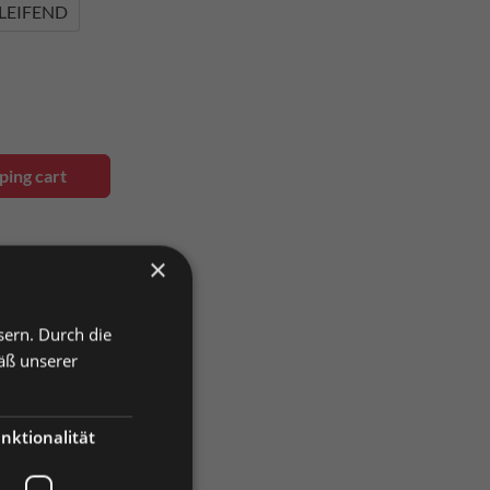
LEIFEND
ping cart
×
sern. Durch die
äß unserer
nktionalität