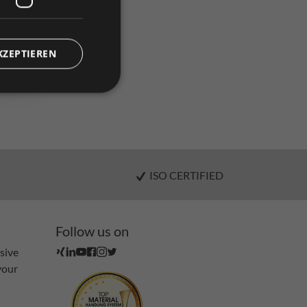
(excl. VAT. )
KZEPTIEREN
ISO CERTIFIED
Follow us on
sive
your