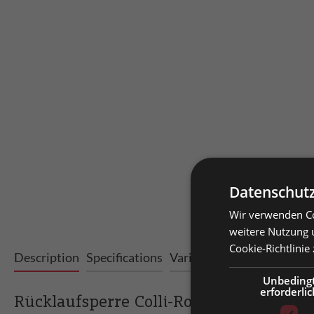
Datenschutz
Wir verwenden Co
Price
weitere Nutzung 
Cookie-Richtlinie
Priv
Description
Specifications
Variants
Downloads
custo
Unbeding
erforderlic
Plea
Rücklaufsperre Colli-Rollschiene