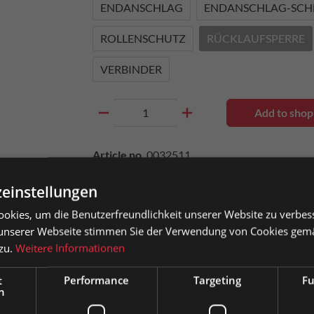
ENDANSCHLAG
ENDANSCHLAG-SCH
ROLLENSCHUTZ
RÜCKLAUFSPERRE
VERBINDER
Add to shop
Article no.
0032511
einstellungen
okies, um die Benutzerfreundlichkeit unserer Website zu verbes
 labeling
Add to wishlist
Compare product
unserer Webseite stimmen Sie der Verwendung von Cookies gem
Questions about the product
 zu.
Weitere Informationen
ate customers are shown prices with VAT (gross) and business
mers prices without VAT (net).
t
Performance
Targeting
Fu
h
se choose your preferred setting: