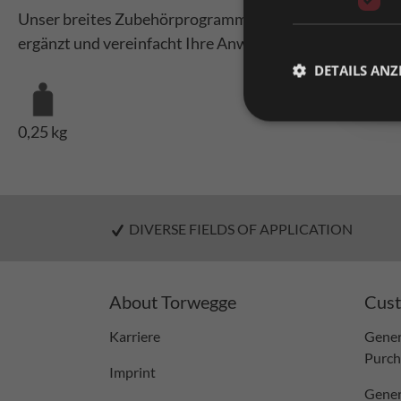
Unser breites Zubehörprogramm für Colli-Rollschiene
ergänzt und vereinfacht Ihre Anwendung.
DETAILS ANZ
0,25 kg
DIVERSE FIELDS OF APPLICATION
About Torwegge
Cust
Karriere
Gener
Purch
Imprint
Gener