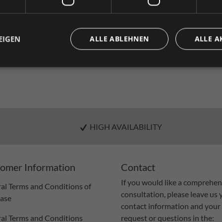
n
Private customer
Business customer
( incl. VAT. )
EIGEN
ALLE ABLEHNEN
ALLE A
HIGH AVAILABILITY
omer Information
Contact
If you would like a comprehen
al Terms and Conditions of
consultation, please leave us 
ase
contact information and your
al Terms and Conditions
request or questions in the: