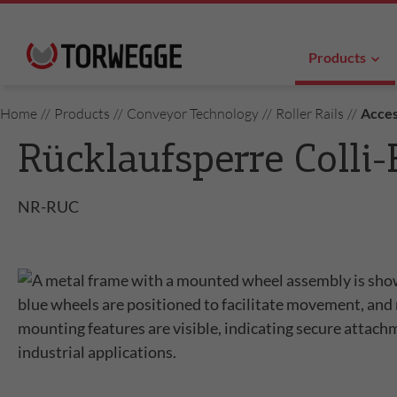
Products
Home
//
Products
//
Conveyor Technology
//
Roller Rails
//
Access
Rücklaufsperre Colli-
NR-RUC