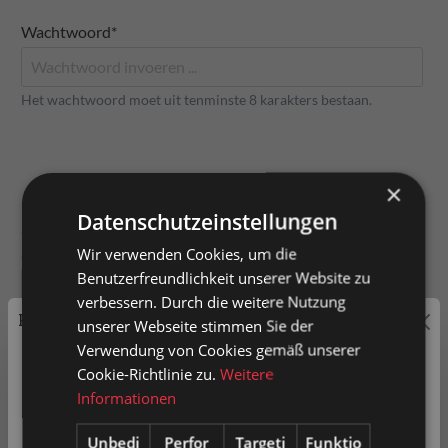
Wachtwoord*
Het wachtwoord moet uit tenminste 8 karakters bestaan.
×
Uw adres
Datenschutzeinstellungen
Straße und Hausnummer
Wir verwenden Cookies, um die
Benutzerfreundlichkeit unserer Website zu
verbessern. Durch die weitere Nutzung
Preisauszeichnung
unserer Webseite stimmen Sie der
Adresszusatz
Verwendung von Cookies gemäß unserer
Privatkunden können Preise mit MwSt. (brutto) und
Cookie-Richtlinie zu.
Weitere
Geschäftskunden Preise ohne MwSt. (netto) angezeigt
Informationen
werden.
Unbedi
Perfor
Targeti
Funktio
Postcode
Plaats*