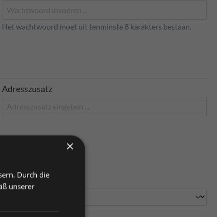
Het wachtwoord moet uit tenminste 8 karakters bestaan.
Adresszusatz
×
sern. Durch die
Deelstaat
äß unserer