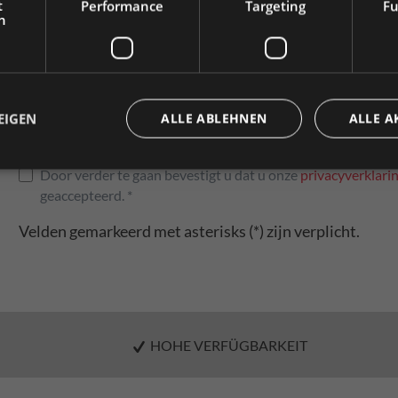
t
Performance
Targeting
Fu
Telefoonnummer
h
e wählen Sie Ihre bevorzugte Einstellung:
Bruttopreise
Nettopreise
inkl. MwSt.
exkl. MwSt.
Het afleveradres wijkt af van het factuuradres.
EIGEN
ALLE ABLEHNEN
ALLE A
Privacy
Door verder te gaan bevestigt u dat u onze
privacyverklari
geaccepteerd. *
Velden gemarkeerd met asterisks (*) zijn verplicht.
HOHE VERFÜGBARKEIT