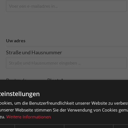
Uw adres
Straße und Hausnummer
Postcode
Plaats*
einstellungen
okies, um die Benutzerfreundlichkeit unserer Website zu verbes
sauszeichnung
Land*
unserer Webseite stimmen Sie der Verwendung von Cookies gem
 zu.
Weitere Informationen
atkunden können Preise mit MwSt. (brutto) und Geschäftskunden
se ohne MwSt. (netto) angezeigt werden.