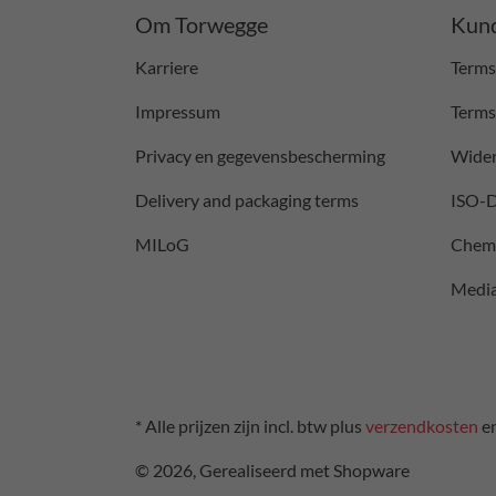
Om Torwegge
Kund
Karriere
Terms
Impressum
Terms
Privacy en gegevensbescherming
Wider
Delivery and packaging terms
ISO-
MILoG
Chemi
Medi
* Alle prijzen zijn incl. btw plus
verzendkosten
en
© 2026, Gerealiseerd met Shopware